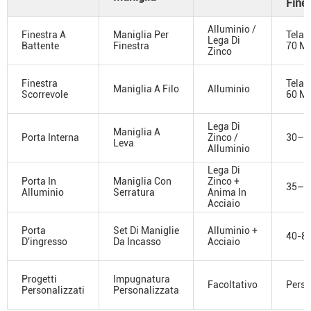
Fines
Alluminio /
Finestra A
Maniglia Per
Telai
Lega Di
Battente
Finestra
70 M
Zinco
Finestra
Telai
Maniglia A Filo
Alluminio
Scorrevole
60 M
Lega Di
Maniglia A
Porta Interna
Zinco /
30–5
Leva
Alluminio
Lega Di
Porta In
Maniglia Con
Zinco +
35–6
Alluminio
Serratura
Anima In
Acciaio
Porta
Set Di Maniglie
Alluminio +
40-8
D'ingresso
Da Incasso
Acciaio
Progetti
Impugnatura
Facoltativo
Perso
Personalizzati
Personalizzata