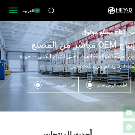
العربية
HIP | مُصنّع تجهيزات الأبواب والنوافذ والحمامات وتجهيزات الفولاذ المقاوم للصدأ
من إنتاج مصنّع موثوق
إنتاج OEM مباشر من المصنع
من تصنيع القوالب والعينات حتى الإنتاج الكمي — جودة
مستقرة ودعم مرن للتخصيص
اطلب عرض سعر
اقرأ المزيد
أحدث المنتجات