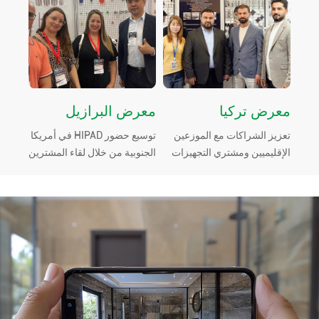
معرض تركيا
معرض البرازيل
معرض 
تعزيز الشراكات مع الموزعين
توسيع حضور HIPAD في أمريكا
استقبا
الإقليميين ومشتري التجهيزات
الجنوبية من خلال لقاء المشترين
في مع
من خلال التواصل المباشر في
المحليين وتقديم حلولنا
معارض تركيا.
الأساسية للتجهيزات في
تجهيزا
البرازيل.
في ال