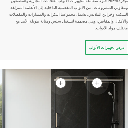
توفر HIPAD حلولاً متكاملة لتجهيزات الأبواب للعلامات التجارية والمصنّعين
ومقاولي المشروعات، من الأبواب المفصلية الداخلية إلى الأنظمة المنزلقة
السكنية وخزائن الملابس. تشمل مجموعتنا البكرات والمسارات والمفصلات
والأقفال والمقابض، وهي مصممة لتشغيل سلس ومتانة طويلة الأمد مع
مختلف مواد الأبواب.
عرض تجهيزات الأبواب