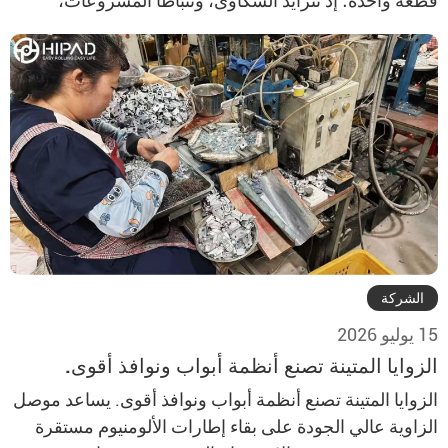
قطعة واحدة؛ إذ تتزايد الشكاوى، وتتباطأ المشروعات،
وترتفع تكاليف الاستبدال. ويكمن الحل في تقييم المصنّع،
وملاءمة النظام، وإجراءات الاختبار، والقدرة على التوريد قبل
تقديم طلب بالجملة.
الشركة
15 يوليو 2026
الزوايا المتينة تصنع أنظمة أبواب ونوافذ أقوى.
الزوايا المتينة تصنع أنظمة أبواب ونوافذ أقوى. يساعد موصل
الزاوية عالي الجودة على بقاء إطارات الألومنيوم مستقرة