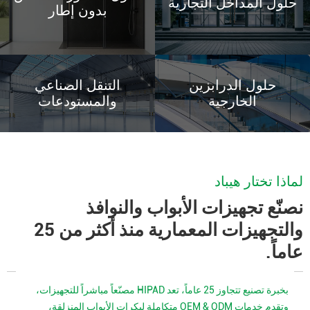
حلول المداخل التجارية
بدون إطار
حلول الدرابزين
التنقل الصناعي
الخارجية
والمستودعات
لماذا تختار هيباد
نصنّع تجهيزات الأبواب والنوافذ
والتجهيزات المعمارية منذ أكثر من 25
عاماً.
بخبرة تصنيع تتجاوز 25 عاماً، تعد HIPAD مصنّعاً مباشراً للتجهيزات،
وتقدم خدمات OEM & ODM متكاملة لبكرات الأبواب المنزلقة،