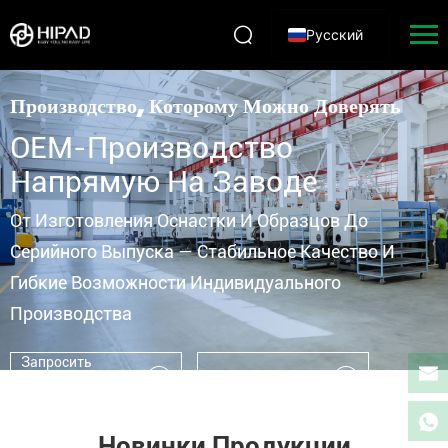
Русский
HIPAD — Производитель Дверной И Оконной Фурнитуры, Фурнитуры 
Производство, Которому Можно Доверять
OEM-Производство
Напрямую На Заводе
От Изготовления Оснастки И Образцов До
Серийного Выпуска — Стабильное Качество И
Гибкие Возможности Индивидуального
Производства
Запросить
Коммерческое
Подробнее
Предложение
Новинки Продукции