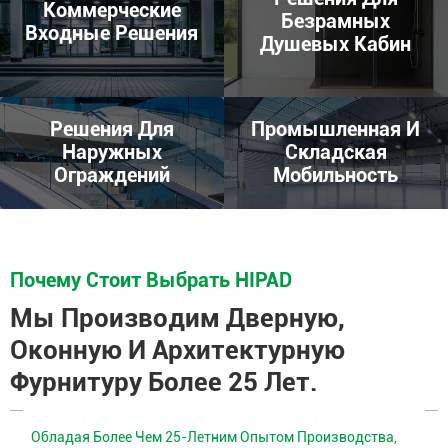
Коммерческие
Безрамных
Входные Решения
Душевых Кабин
Решения Для
Промышленная И
Наружных
Складская
Ограждений
Мобильность
Почему Стоит Выбрать HIPAD
Мы Производим Дверную,
Оконную И Архитектурную
Фурнитуру Более 25 Лет.
Обладая Более Чем 25-Летним Опытом Производства,