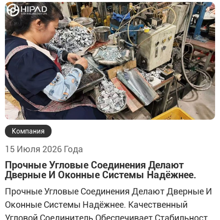
Детали: Растёт Число Претензий, Замедляется
Реализация Проектов И Увеличиваются Расходы
На Замену. Поэтому До Размещения Оптового
Заказа Необходимо Оценить Производителя,
Совместимость С Системой, Порядок Испытаний
И Производственные Возможности.
Компания
15 Июля 2026 Года
Прочные Угловые Соединения Делают
Дверные И Оконные Системы Надёжнее.
Прочные Угловые Соединения Делают Дверные И
Оконные Системы Надёжнее. Качественный
Угловой Соединитель Обеспечивает Стабильность,