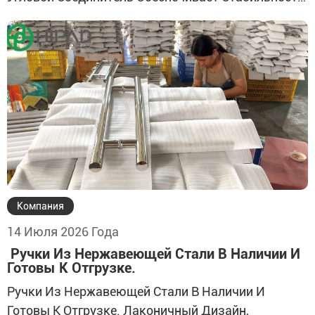
Точность Геометрии И Надёжность Алюминиевых
Рам При Повседневной Эксплуатации. Прямые
Поставки С Завода, Стабильные
Производственные Мощности И Надёжный
Контроль Качества. Прочная Конструкция Для
Жёсткого Соединения И Стабильной Сборки Рамы.
Подходит Для Алюминиевых Дверей,
Алюминиевых Окон, Раздвижных Систем, А Также
Дверных И […]
Компания
14 Июля 2026 Года
Ручки Из Нержавеющей Стали В Наличии И
Готовы К Отгрузке.
Ручки Из Нержавеющей Стали В Наличии И
Готовы К Отгрузке. Лаконичный Дизайн,