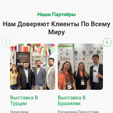
Наши Партнёры
Нам Доверяют Клиенты По Всему
Миру
Выставка В
Выставка В
Ка
Турции
Бразилии
Яр
Го
Укрепляем
Расширяем Присутствие