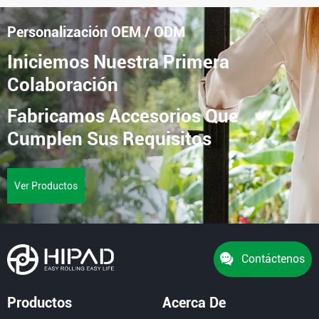
Personalización OEM / ODM
Iniciemos Nuestra Primera
Colaboración
Fabricamos Accesorios Que
Cumplen Sus Requisitos
Ver Productos
Contáctenos
Productos
Acerca De