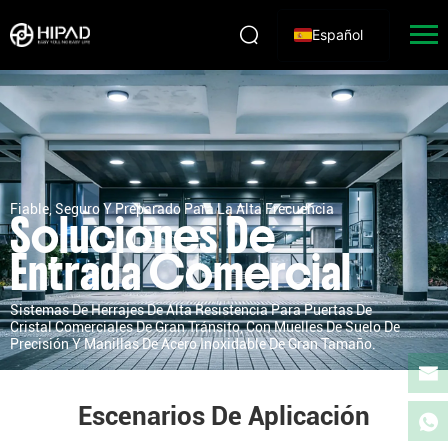
Español
Fiable, Seguro Y Preparado Para La Alta Frecuencia
Soluciones De
Entrada Comercial
Sistemas De Herrajes De Alta Resistencia Para Puertas De
Cristal Comerciales De Gran Tránsito, Con Muelles De Suelo De
Precisión Y Manillas De Acero Inoxidable De Gran Tamaño.
Escenarios De Aplicación