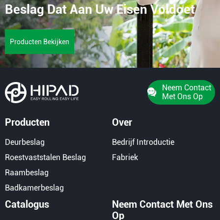
Beslag Dat Aan Uw Eisen Voldoet
Producten Bekijken
Neem Contact
Met Ons Op
Producten
Over
Deurbeslag
Bedrijf Introductie
Roestvaststalen Beslag
Fabriek
Raambeslag
Badkamerbeslag
Catalogus
Neem Contact Met Ons
Op