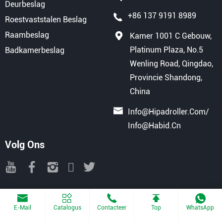
Deurbeslag
+86 137 9191 8989
Roestvaststalen Beslag
Raambeslag
Kamer 1001 C Gebouw,
Platinum Plaza, No.5
Badkamerbeslag
Wenling Road, Qingdao,
Provincie Shandong,
China
Info@hipadroller.com
/
Info@habid.cn
Volg Ons
Copyright © 2025 QINGDAO HIPAD INTERNATIONAL TRADE CO., LTD
Alle Rechten Voorbehouden.
Aangedreven Door Haiyunhui
E-Mail
Catalogus
Contacteer
Top
WhatsApp
Sitemap
Privacyverklaring