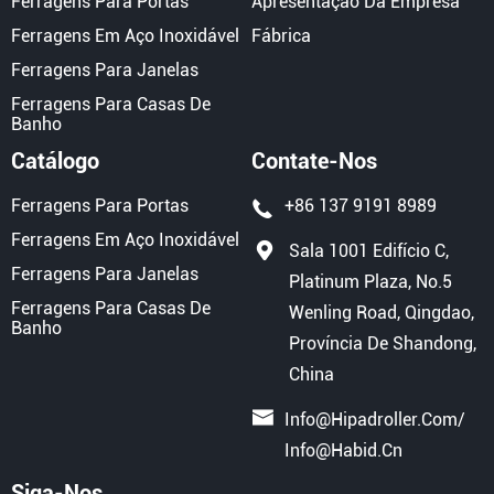
Ferragens Para Portas
Apresentação Da Empresa
Ferragens Em Aço Inoxidável
Fábrica
Ferragens Para Janelas
Ferragens Para Casas De
Banho
Catálogo
Contate-Nos
Ferragens Para Portas
+86 137 9191 8989
Ferragens Em Aço Inoxidável
Sala 1001 Edifício C,
Ferragens Para Janelas
Platinum Plaza, No.5
Ferragens Para Casas De
Wenling Road, Qingdao,
Banho
Província De Shandong,
China
Info@hipadroller.com
/
Info@habid.cn
Siga-Nos