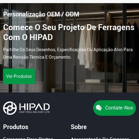
Personalização OEM / ODM
Comece O Seu Projeto De Ferragens
Com O HIPAD
Partilhe Os Seus Desenhos, Especificações Ou Aplicação Alvo Para
Uma Revisão Técnica E Orçamento.
Ver Produtos
Contate-Nos
Produtos
Sobre