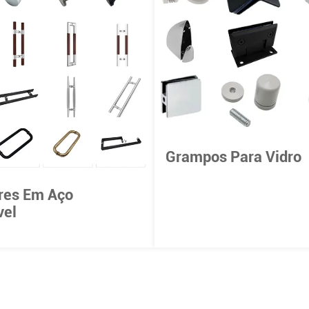
Grampos Para Vidro
res Em Aço
vel