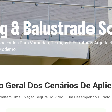
g & Balustrade S
ebidos Para Varandas, Terraços E Estruturas Arquitect
Moderno.
o Geral Dos Cenários De Apli
rmitem Uma Fixação Segura Do Vidro E Um Desempenho Duradouro