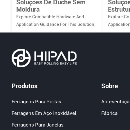
Soluções De Duche Sem
Soluçõe
Moldura
Estrutu
Explore Compatible Hardware And
Explore Co
Application Guidance For This Solution.
Applicatio
Produtos
Sobre
Ferragens Para Portas
Apresentaçã
Ferragens Em Aço Inoxidável
Fábrica
Ferragens Para Janelas