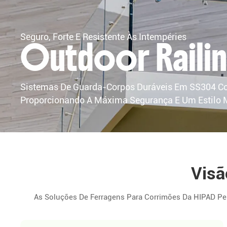
Seguro, Forte E Resistente Às Intempéries
Outdoor Railin
Sistemas De Guarda-Corpos Duráveis Em SS304 Conc
Proporcionando A Máxima Segurança E Um Estilo 
Visã
As Soluções De Ferragens Para Corrimões Da HIPAD Pe