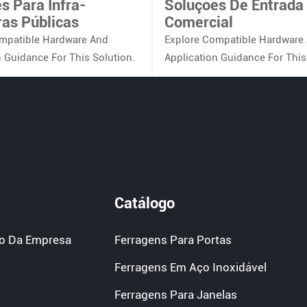
s Para Infra-
Soluções De Entrada
ras Públicas
Comercial
mpatible Hardware And
Explore Compatible Hardware
n Guidance For This Solution.
Application Guidance For This
Catálogo
o Da Empresa
Ferragens Para Portas
Ferragens Em Aço Inoxidável
Ferragens Para Janelas