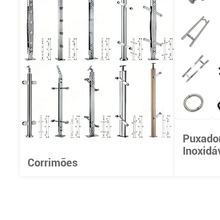
Puxado
Inoxidá
Corrimões