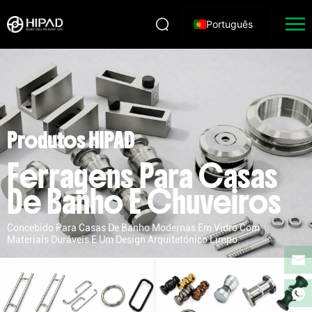
Português
Produtos HIPAD
Ferragens Para Casas
De Banho E Chuveiros
Concebido Para Casas De Banho Modernas Em Vidro Com
Materiais Duráveis E Um Design Arquitetónico Limpo.