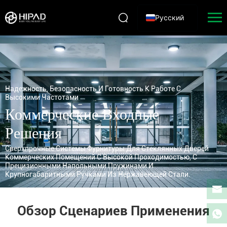
Русский
Надежность, Безопасность И Готовность К Работе С
Высокими Частотами
Коммерческие Входные
Решения
Сверхпрочные Системы Фурнитуры Для Стеклянных Дверей
Коммерческих Помещений С Высокой Проходимостью, С
Прецизионными Напольными Пружинами И
Крупногабаритными Ручками Из Нержавеющей Стали.
Обзор Сценариев Применения