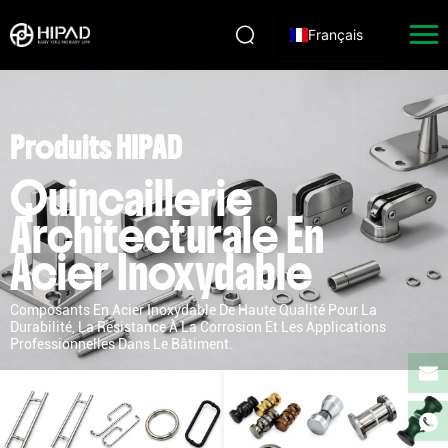
Français
Produits HIPAD
Quincaillerie
Architecturale En
Acier Inoxydable
Composants En Acier Inoxydable De Haute Qualité Pour La
Durabilité, La Résistance À La Corrosion Et Les Applications
Professionnelles Dans Le Bâtiment.