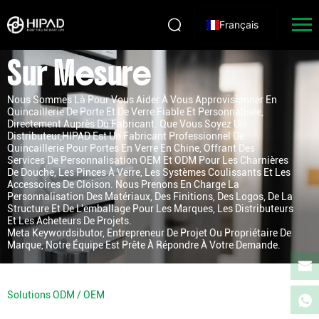
Français
Sur Mesure
Nous Sommes Là Pour Vous Aider À Vous Approvisionner En
Quincaillerie De Porte Et De Verre Fiable Et Personnalisée,
Directement Auprès Du Fabricant. Que Vous Soyez Un
Distributeur,HIPAD Est Un Fabricant Professionnel De
Quincaillerie Pour Portes En Verre En Chine, Offrant Des
Services De Personnalisation OEM Et ODM Pour Les Charnières
De Douche, Les Pinces À Verre, Les Systèmes Coulissants Et Les
Accessoires De Cloison. Nous Prenons En Charge La
Personnalisation Des Matériaux, Des Finitions, Des Logos, De La
Structure Et De L'emballage Pour Les Marques, Les Distributeurs
Et Les Acheteurs De Projets.
Meta Keywordsibutor, Entrepreneur De Projet Ou Propriétaire De
Marque, Notre Équipe Est Prête À Répondre À Votre Demande.
Solutions ODM / OEM