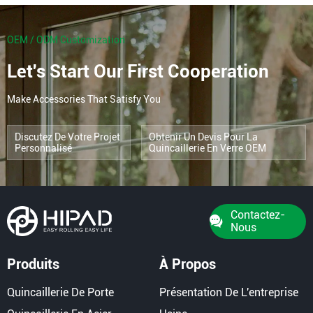
OEM / ODM Customization
Let's Start Our First Cooperation
Make Accessories That Satisfy You
Discutez De Votre Projet
Obtenir Un Devis Pour La
Personnalisé
Quincaillerie En Verre OEM
Contactez-
Nous
Produits
À Propos
Quincaillerie De Porte
Présentation De L'entreprise