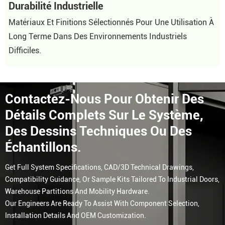
Durabilité Industrielle
Matériaux Et Finitions Sélectionnés Pour Une Utilisation À
Long Terme Dans Des Environnements Industriels
Difficiles.
Contactez-Nous Pour Obtenir Des
Détails Complets Sur Le Système,
Des Dessins Techniques Ou Des
Échantillons.
Get Full System Specifications, CAD/3D Technical Drawings,
Compatibility Guidance, Or Sample Kits Tailored To Industrial Doors,
Warehouse Partitions And Mobility Hardware.
Our Engineers Are Ready To Assist With Component Selection,
Installation Details And OEM Customization.