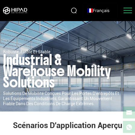
Français
Robuste, Fiable Et Stable
Industrial &
Warehouse Mobility
Solutions
Solutions De Mobilité Conçues Pour Les Portes D'entrepôts Et
Les Équipements Industriels, Garantissant Un Mouvement
Fiable Dans Des Conditions De Charge Extrêmes.
Scénarios D'application Aperçu