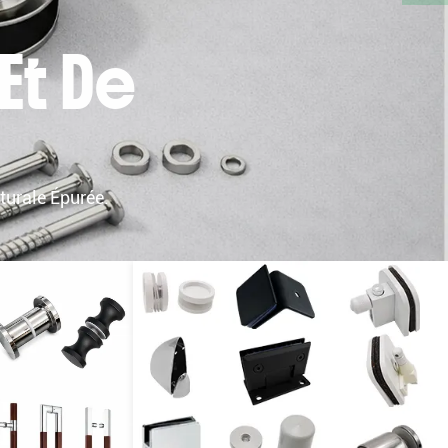
 Et De
turale Épurée.