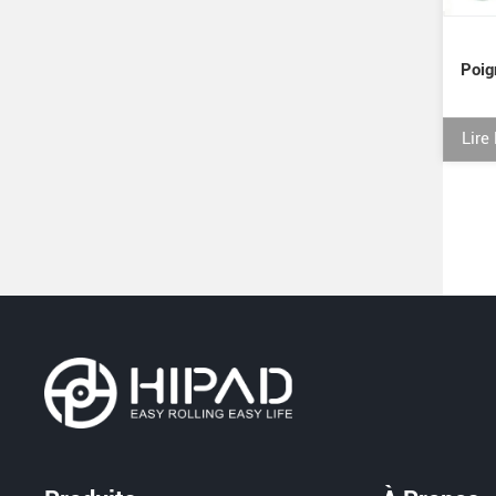
Poig
Lire