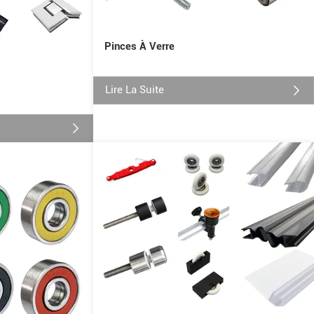
Pinces À Verre
Lire La Suite