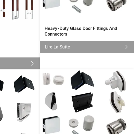
Heavy-Duty Glass Door Fittings And
Connectors
Lire La Suite