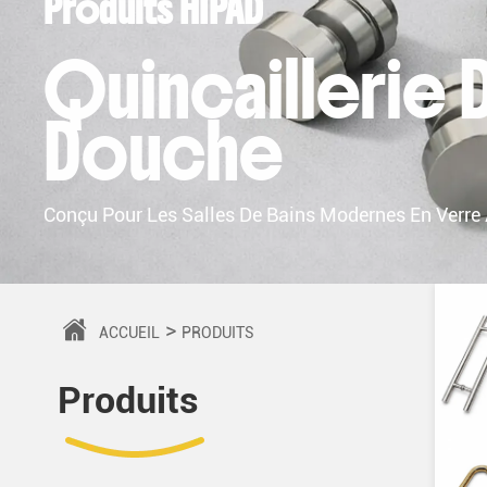
Produits HIPAD
Quincaillerie D
Douche
Conçu Pour Les Salles De Bains Modernes En Verre 
>
ACCUEIL
PRODUITS
Produits