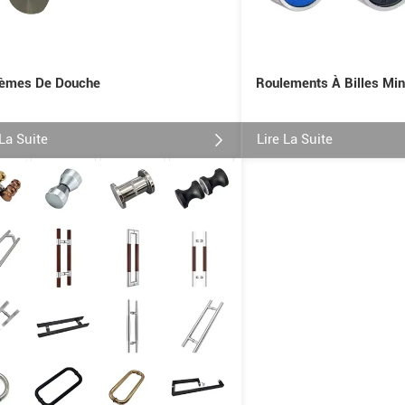
èmes De Douche
Roulements À Billes Min
 La Suite
Lire La Suite