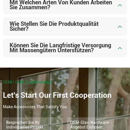
Mit Welchen Arten Von Kunden Arbeiten
Sie Zusammen?
Wie Stellen Sie Die Produktqualität
Sicher?
Können Sie Die Langfristige Versorgung
Mit Massengütern Unterstützen?
OEM / ODM Customization
Let's Start Our First Cooperation
Make Accessories That Satisfy You
Besprechen Sie Ihr
OEM-Glas-Hardware-
Individuelles Projekt
Angebot Einholen