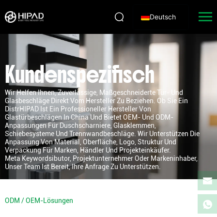
Deutsch
Kundenspezifisch
Wir Helfen Ihnen, Zuverlässige, Maßgeschneiderte Tür- Und
Glasbeschläge Direkt Vom Hersteller Zu Beziehen. Ob Sie Ein
DistrHIPAD Ist Ein Professioneller Hersteller Von
Glastürbeschlägen In China Und Bietet OEM- Und ODM-
Anpassungen Für Duschscharniere, Glasklemmen,
Schiebesysteme Und Trennwandbeschläge. Wir Unterstützen Die
Anpassung Von Material, Oberfläche, Logo, Struktur Und
Verpackung Für Marken, Händler Und Projekteinkäufer.
Meta Keywordsibutor, Projektunternehmer Oder Markeninhaber,
Unser Team Ist Bereit, Ihre Anfrage Zu Unterstützen.
ODM / OEM-Lösungen