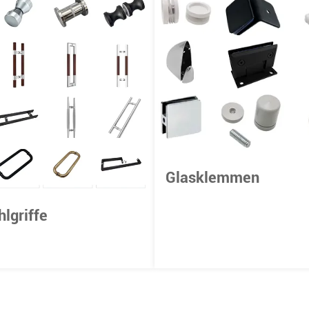
Glasklemmen
hlgriffe