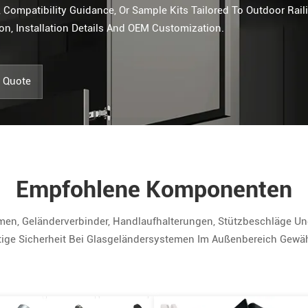
 Compatibility Guidance, Or Sample Kits Tailored To Outdoor Rail
n, Installation Details And OEM Customization.
e Quote
Empfohlene Komponenten
, Geländerverbinder, Handlaufhalterungen, Stützbeschläge Und 
tige Sicherheit Bei Glasgeländersystemen Im Außenbereich Gewäh