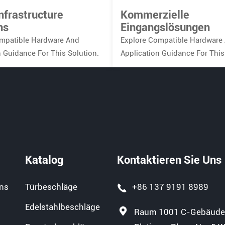
Infrastructure
Kommerzielle
ns
Eingangslösungen
mpatible Hardware And
Explore Compatible Hardware
n Guidance For This Solution.
Application Guidance For This
Katalog
Kontaktieren Sie Uns
ns
Türbeschläge
+86 137 9191 8989
Edelstahlbeschläge
Raum 1001 C-Gebäude