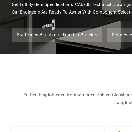
Get Full System Specifications, CAD/3D Technical Drawings,
Our Engineers Are Ready To Assist With Component Selectio
Start Eines Benutzerdefinierten Projekts
Get A Fre
Zu Den Empfohlenen Komponenten Zählen Glasklemmen
Langfris