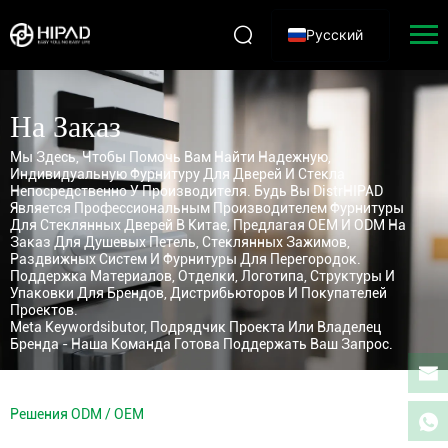
Русский
На Заказ
Мы Здесь, Чтобы Помочь Вам Найти Надежную,
Индивидуальную Фурнитуру Для Дверей И Стекла
Непосредственно У Производителя. Будь Вы DistrHIPAD
Является Профессиональным Производителем Фурнитуры
Для Стеклянных Дверей В Китае, Предлагая OEM И ODM На
Заказ Для Душевых Петель, Стеклянных Зажимов,
Раздвижных Систем И Фурнитуры Для Перегородок.
Поддержка Материалов, Отделки, Логотипа, Структуры И
Упаковки Для Брендов, Дистрибьюторов И Покупателей
Проектов.
Meta Keywordsibutor, Подрядчик Проекта Или Владелец
Бренда - Наша Команда Готова Поддержать Ваш Запрос.
Решения ODM / OEM