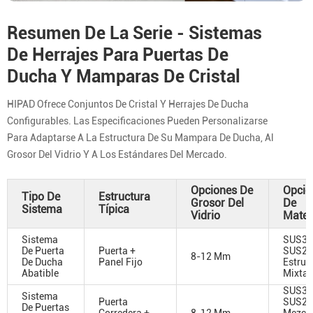
Resumen De La Serie - Sistemas
De Herrajes Para Puertas De
Ducha Y Mamparas De Cristal
HIPAD Ofrece Conjuntos De Cristal Y Herrajes De Ducha
Configurables. Las Especificaciones Pueden Personalizarse
Para Adaptarse A La Estructura De Su Mampara De Ducha, Al
Grosor Del Vidrio Y A Los Estándares Del Mercado.
Opciones De
Opcio
Tipo De
Estructura
Grosor Del
De
Sistema
Típica
Vidrio
Mater
Sistema
SUS30
De Puerta
Puerta +
SUS20
8-12 Mm
De Ducha
Panel Fijo
Estruc
Abatible
Mixta
SUS30
Sistema
Puerta
SUS20
De Puertas
Corredera +
8-12 Mm
Mezcla