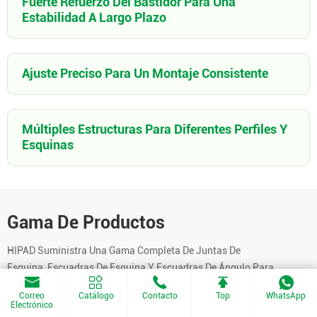
Fuerte Refuerzo Del Bastidor Para Una
Estabilidad A Largo Plazo
Ajuste Preciso Para Un Montaje Consistente
Múltiples Estructuras Para Diferentes Perfiles Y
Esquinas
Gama De Productos
HIPAD Suministra Una Gama Completa De Juntas De
Esquina, Escuadras De Esquina Y Escuadras De Ángulo Para
Sistemas De Herrajes De Puertas Y Ventanas.Aplicación
Correo
Catálogo
Contacto
Top
WhatsApp
Típica:Marcos De Puertas Y Ventanas De Aluminio,Sistemas
Electrónico