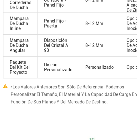
Correderas
Panel Fijo
Aleaci
De Ducha
De Zin
Mampara
Opcio
Panel Fijo +
De Ducha
8-12 Mm
De Ace
Puerta
Inline
Inoxid
Mampara
Disposición
Opcio
De Ducha
Del Cristal A
8-12 Mm
De Ace
Angular
90
Inoxid
Paquete
Diseño
Del Kit Del
Personalizado
Opcion
Personalizado
Proyecto
*Los Valores Anteriores Son Sólo De Referencia. Podemos
Personalizar El Tamaño, El Material Y La Capacidad De Carga En
Función De Sus Planos Y Del Mercado De Destino.