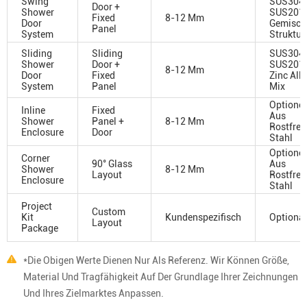
Swing
SUS304 
Door +
Shower
SUS201 
Fixed
8-12 Mm
Door
Gemisch
Panel
System
Struktur
Sliding
Sliding
SUS304 
Shower
Door +
SUS201 
8-12 Mm
Door
Fixed
Zinc All
System
Panel
Mix
Optione
Inline
Fixed
Aus
Shower
Panel +
8-12 Mm
Rostfre
Enclosure
Door
Stahl
Optione
Corner
90° Glass
Aus
Shower
8-12 Mm
Layout
Rostfre
Enclosure
Stahl
Project
Custom
Kit
Kundenspezifisch
Optional
Layout
Package
*Die Obigen Werte Dienen Nur Als Referenz. Wir Können Größe,
Material Und Tragfähigkeit Auf Der Grundlage Ihrer Zeichnungen
Und Ihres Zielmarktes Anpassen.