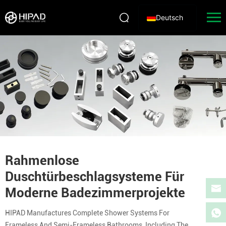
Deutsch
Rahmenlose
Duschtürbeschlagsysteme Für
Moderne Badezimmerprojekte
HIPAD Manufactures Complete Shower Systems For
Frameless And Semi-Frameless Bathrooms, Including The