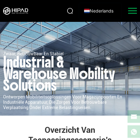
Nederlands
Zwaar, Betrouwbaar En Stabiel
Industrial &
Warehouse Mobility
Solutions
Ontworpen Mobiliteitsoplossingen Voor Magazijnpoorten En
Industriële Apparatuur, Die Zorgen Voor Betrouwbare
Verplaatsing Onder Extreme Belastingseisen.
Overzicht Van