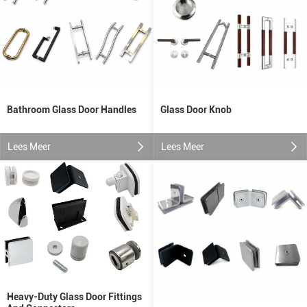
Glass Door Knob
Bathroom Glass Door Handles
Lees Meer
Lees Meer
Heavy-Duty Glass Door Fittings