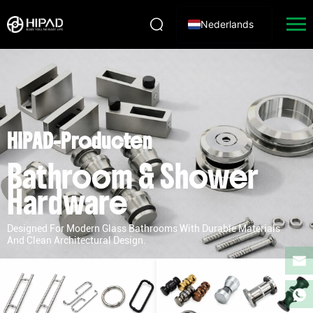
Nederlands
HIPAD-Producten
Bathroom & Shower
Hardware
Designed For Modern Glass Bathrooms With Durable Materials
And Clean Architectural Design.