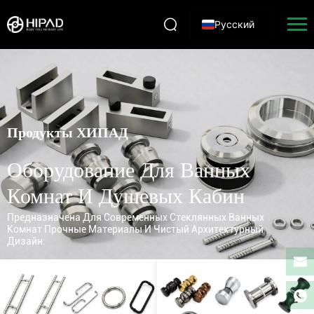
Русский
Продукты ХИПАД
Оборудование Для Ванных
Комнат И Душевых Кабин
Предназначена Для Современных Стеклянных Ванных
Комнат Прочные Материалы И Чистый Архитектурный
Дизайн.