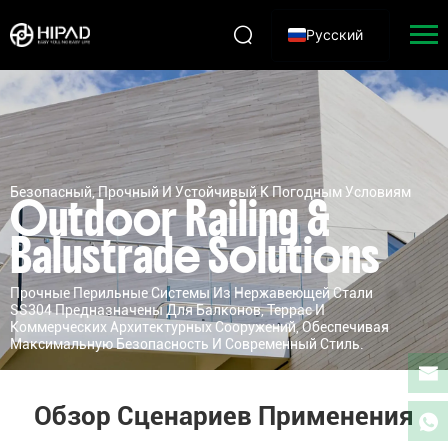
Русский
Безопасный, Прочный И Устойчивый К Погодным Условиям
Outdoor Railing &
Balustrade Solutions
Прочные Перильные Системы Из Нержавеющей Стали
SS304 Предназначены Для Балконов, Террас И
Коммерческих Архитектурных Сооружений, Обеспечивая
Максимальную Безопасность И Современный Стиль.
Обзор Сценариев Применения