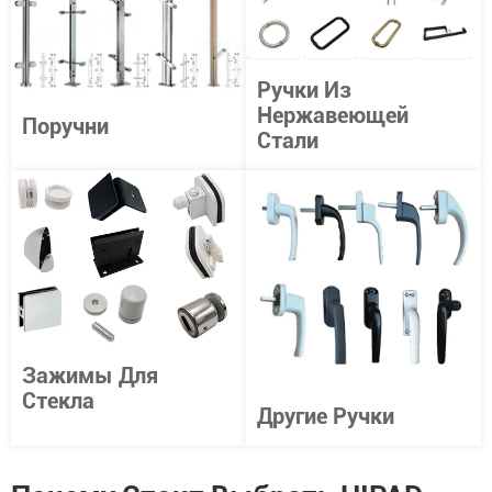
Ручки Из
Нержавеющей
Поручни
Стали
Зажимы Для
Стекла
Другие Ручки