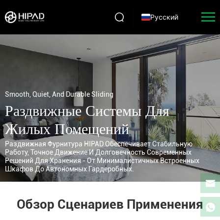
Русский
Smooth, Quiet, And Durable Sliding
Раздвижные Системы Для
Жилых Помещений
Раздвижная Фурнитура HIPAD Обеспечивает Стабильную
Работу, Точное Движение И Долговечность Современных
Решений Для Хранения - От Минималистичных Встроенных
Шкафов До Автономных Гардеробных.
Обзор Сценариев Применения