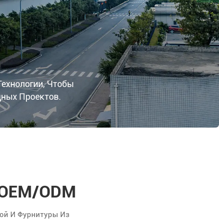
ехнологии, Чтобы
дных Проектов.
а OEM/ODM
ной И Фурнитуры Из