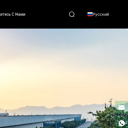
Русский
итесь С Нами