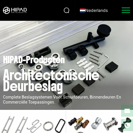
Nederlands
HIPAD-Producten
Architectonische
Deurbeslag
Complete Beslagsystemen Voor Schuifdeuren, Binnendeuren En
Commerciële Toepassingen.