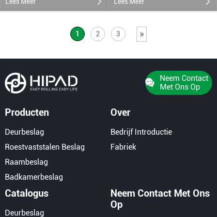
Lees Meer
Lees Meer
»
1
2
3
Neem Contact
Met Ons Op
Producten
Over
Deurbeslag
Bedrijf Introductie
Roestvaststalen Beslag
Fabriek
Raambeslag
Badkamerbeslag
Catalogus
Neem Contact Met Ons
Op
Deurbeslag